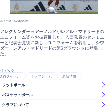
ニュース
12/06/2025
アレクサンダー＝アーノルド
が
レアル・マドリード
の
ユニフォーム姿をお披露目した。入団発表のセレモニ
ーと記者会見後に新しいユニフォームを着用し、
シウ
ダー・レアル・マドリード
の第3グラウンドに登場し
た。
連トピック
獲得タイトル
トップチーム
最新情報
フットボール
バスケットボール
クラブについて