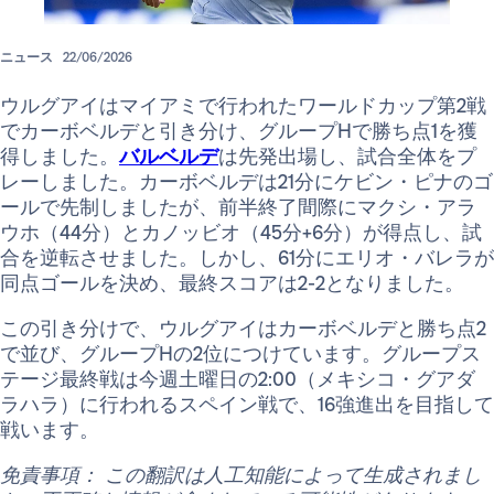
ニュース
22/06/2026
ウルグアイはマイアミで行われたワールドカップ第2戦
でカーボベルデと引き分け、グループHで勝ち点1を獲
得しました。
バルベルデ
は先発出場し、試合全体をプ
レーしました。カーボベルデは21分にケビン・ピナのゴ
ールで先制しましたが、前半終了間際にマクシ・アラ
ウホ（44分）とカノッビオ（45分+6分）が得点し、試
合を逆転させました。しかし、61分にエリオ・バレラが
同点ゴールを決め、最終スコアは2-2となりました。
この引き分けで、ウルグアイはカーボベルデと勝ち点2
で並び、グループHの2位につけています。グループス
テージ最終戦は今週土曜日の2:00（メキシコ・グアダ
ラハラ）に行われるスペイン戦で、16強進出を目指して
戦います。
免責事項： この翻訳は人工知能によって生成されまし