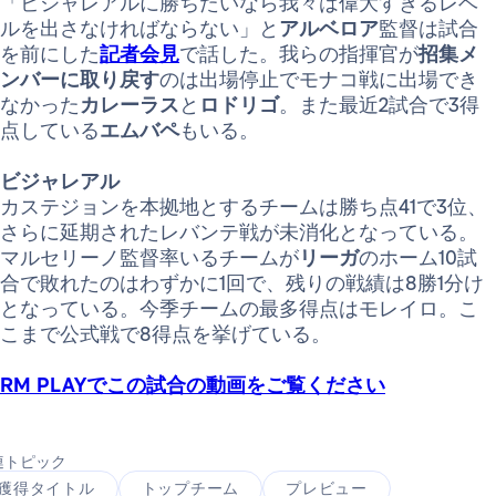
「ビジャレアルに勝ちたいなら我々は偉大すぎるレベ
ルを出さなければならない」と
アルベロア
監督は試合
を前にした
記者会見
で話した。我らの指揮官が
招集メ
ンバーに取り戻す
のは出場停止でモナコ戦に出場でき
なかった
カレーラス
と
ロドリゴ
。また最近2試合で3得
点している
エムバペ
もいる。
ビジャレアル
カステジョンを本拠地とするチームは勝ち点41で3位、
さらに延期されたレバンテ戦が未消化となっている。
マルセリーノ監督率いるチームが
リーガ
のホーム10試
合で敗れたのはわずかに1回で、残りの戦績は8勝1分け
となっている。今季チームの最多得点はモレイロ。こ
こまで公式戦で8得点を挙げている。
RM PLAY
でこの試合の動画をご覧ください
連トピック
獲得タイトル
トップチーム
プレビュー