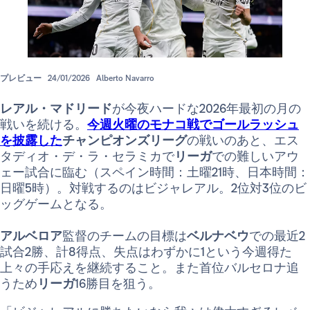
プレビュー
24/01/2026
Alberto Navarro
レアル・マドリード
が今夜ハードな2026年最初の月の
戦いを続ける。
今週火曜のモナコ戦でゴールラッシュ
を披露した
チャンピオンズリーグ
の戦いのあと、エス
タディオ・デ・ラ・セラミカで
リーガ
での難しいアウ
ェー試合に臨む（スペイン時間：土曜21時、日本時間：
日曜5時）。対戦するのはビジャレアル。2位対3位のビ
ッグゲームとなる。
アルベロア
監督のチームの目標は
ベルナベウ
での最近2
試合2勝、計8得点、失点はわずかに1という今週得た
上々の手応えを継続すること。また首位バルセロナ追
うため
リーガ
16勝目を狙う。