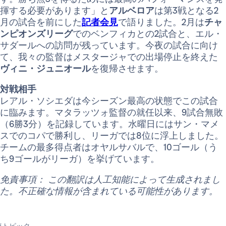
揮する必要があります」と
アルベロア
は第3戦となる2
月の試合を前にした
記者会見
で語りました。2月は
チャ
ンピオンズリーグ
でのベンフィカとの2試合と、エル・
サダールへの訪問が残っています。今夜の試合に向け
て、我々の監督はメスタージャでの出場停止を終えた
ヴィニ・ジュニオール
を復帰させます。
対戦相手
レアル・ソシエダは今シーズン最高の状態でこの試合
に臨みます。マタラッツォ監督の就任以来、9試合無敗
（6勝3分）を記録しています。水曜日にはサン・マメ
スでのコパで勝利し、リーガでは8位に浮上しました。
チームの最多得点者はオヤルサバルで、10ゴール（う
ち9ゴールがリーガ）を挙げています。
免責事項： この翻訳は人工知能によって生成されまし
た。不正確な情報が含まれている可能性があります。