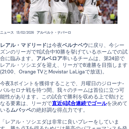
ニュース
13/02/2026
アルベルト・ナバーロ
レアル・マドリード
は今夜
ベルナベウ
に戻り、今シー
ズンのリーガで11試合中10勝を挙げているホームでの試
合に臨みます。
アルベロア
率いるチームは、第24節で
レアル・ソシエダを迎え、リーガで8連勝を目指します
(21:00、Orange TVとMovistar LaLigaで放送)。
今夜3ポイントを獲得することで、月曜日のジローナ-
バルセロナ戦を待つ間、我々のチームは首位に立つ可
能性があります。この試合で勝利を収める上で助けと
なる要素は、リーガで
直近6試合連続でゴール
を決めて
いる
ムバッペ
の絶好調な得点力です。
「レアル・ソシエダは非常に良いプレーをしていま
す。勝ち点3を得るためには最高のパフォーマンスを発