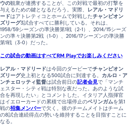
ウの
観衆が連携することが、この対戦で最初の打撃を
与えるための鍵となるだろう。実際、
レアル・マドリ
ード
はアトレティコとホームで対戦した
チャンピオン
ズリーグ
3試合すべてに勝利している。それは、
1958/59シーズンの準決勝第1戦（2-1）、2014/15シーズ
ンの準々決勝第2戦（1-0）、2016/17シーズンの準決勝
第1戦（3-0）だった。
この試合の動画はすべてRM Playでお楽しみください
レアル・マドリード
は今回のダービーで
チャンピオン
ズリーグ
史上初となる500試合に到達する。
カルロ・ア
ンチェロッティ監督
は試合前日の
記者会見
で「マンチ
ェスター・シティ戦は特別な夜だった。あのような試
合を再現したい」とコメントした。イタリア人指揮官
はイエローカードの累積で出場停止の
ベリンガム
を第1
戦の
招集メンバー
で欠く。彼のチームメイトはチーム
の8試合連続得点の勢いを維持することを目指すことに
なる。