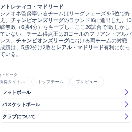
アトレティコ・マドリード
シメオネ監督率いるチームはリーグフェーズを5位で終
え、
チャンピオンズリーグ
のラウンド16に進出した。10
戦無敗（6勝4分）をキープし、ここ26試合で1敗しかし
ていない。チーム得点王は21ゴールのフリアン・アルバ
レス。
チャンピオンズリーグ
における両チームの対戦
成績は、5勝2分け2敗と
レアル・マドリード
有利になっ
ている。
連トピック
獲得タイトル
トップチーム
プレビュー
フットボール
バスケットボール
クラブについて