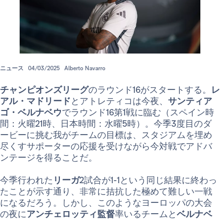
ニュース
04/03/2025
Alberto Navarro
チャンピオンズリーグ
のラウンド16がスタートする。
レ
アル・マドリード
とアトレティコは今夜、
サンティア
ゴ・ベルナベウ
でラウンド16第1戦に臨む（スペイン時
間：火曜21時、日本時間：水曜5時）。今季3度目のダ
ービーに挑む我がチームの目標は、スタジアムを埋め
尽くすサポーターの応援を受けながら今対戦でアドバ
ンテージを得ることだ。
今季行われた
リーガ
2試合が1-1という同じ結果に終わっ
たことが示す通り、非常に拮抗した極めて難しい一戦
になるだろう。しかし、このようなヨーロッパの大会
の夜に
アンチェロッティ監督
率いるチームと
ベルナベ