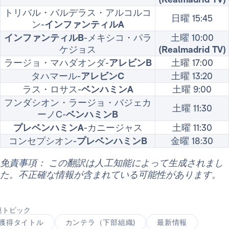
トリバル・バルデラス・アルコルコ
日曜 15:45
ン-
インファンティルA
インファンティルB
-メキシコ・パラ
土曜 10:00
ケジョス
(Realmadrid TV)
ラージョ・マハダオンダ-
アレビンB
土曜 17:00
タハマール-
アレビンC
土曜 13:20
ラス・ロサス-
ベンハミンA
土曜 9:00
フンダシオン・ラージョ・バジェカ
土曜 11:30
ーノC-
ベンハミンB
プレベンハミンA
-カニージャス
土曜 11:30
コンセプシオン-
プレベンハミンB
金曜 18:30
免責事項： この翻訳は人工知能によって生成されまし
た。不正確な情報が含まれている可能性があります。
連トピック
獲得タイトル
カンテラ（下部組織)
最新情報