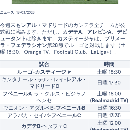
ニュース
13/03/2026
今週末も
レアル・マドリード
のカンテラ全チームが公
式戦に臨みます。ただし、
カデテA
、
アレビンA
、
デビ
ュータント
は除きます。
カスティージャ
は、
プリメー
ラ・フェデラシオン
第28節でルーゴと対戦します（土
曜 18:30、Orange TV、Football Club、LaLiga+）。
試合
時間
ルーゴ-
カスティージャ
土曜 18:30
キンタナール・デル・レイ-
レアル・
日曜 17:30
マドリードC
フベニールA
-ラ・クルス・ビジャノ
土曜 16:00
ベンセ
(Realmadrid TV)
ウニオン・アダルベB-
フベニールB
日曜 16:30
アラバカ・セイバ-
フベニールC
日曜 13:35
土曜 12:00
カデテB
-ヘタフェC
(Realmadrid TV)