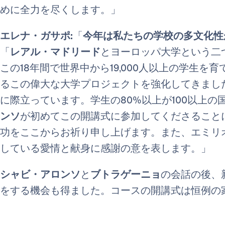
めに全力を尽くします。」
エレナ・ガサポ:
「
今年は私たちの学校の多文化性
「
レアル・マドリード
とヨーロッパ大学という二
この18年間で世界中から19,000人以上の学生
るこの偉大な大学プロジェクトを強化してきまし
に際立っています。学生の80%以上が100以上
ンソ
が初めてこの開講式に参加してくださること
功をここからお祈り申し上げます。また、エミリ
している愛情と献身に感謝の意を表します。」
シャビ・アロンソ
と
ブトラゲーニョ
の会話の後、
をする機会も得ました。コースの開講式は恒例の