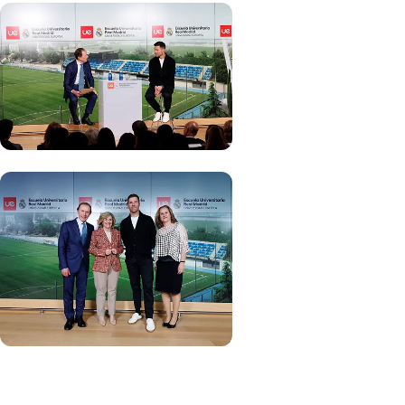
写真：Real Madrid
写真：Real Madrid
写真：Real Madrid