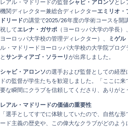
レアル・マドリードの監督
シャビ・アロンソ
とレ
機関ディレクター兼総合ディレクター
エミリオ・
ドリード
の講堂で2025/26年度の学術コースを
祝して
エレナ・ガサポ
（ヨーロッパ大学の学長）
ヨーロッパ大学校の管理ディレクター）、
ミゲル
ル・マドリードヨーロッパ大学校の大学院プログ
と
サンティアゴ・ソラーリ
が出席しました。
シャビ・アロンソ
の選手および監督としての経歴
ドの監督が学生たちを歓迎しました。「ここに来
要な瞬間にクラブを信頼してくださり、ありがと
レアル・マドリードの価値の重要性
「選手としてすでに体験していたので、自然な形
ード主義の歴史や、この偉大なクラブがどのよう