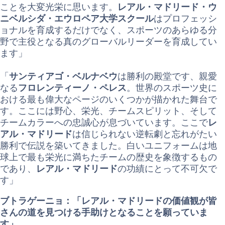
ことを大変光栄に思います。
レアル・マドリード・ウ
ニベルシダ・エウロペア大学スクール
はプロフェッシ
ョナルを育成するだけでなく、スポーツのあらゆる分
野で主役となる真のグローバルリーダーを育成してい
ます」
「
サンティアゴ・ベルナベウ
は勝利の殿堂です、親愛
なる
フロレンティーノ・ペレス
。世界のスポーツ史に
おける最も偉大なページのいくつかが描かれた舞台で
す。ここには野心、栄光、チームスピリット、そして
チームカラーへの忠誠心が息づいています。ここで
レ
アル・マドリード
は信じられない逆転劇と忘れがたい
勝利で伝説を築いてきました。白いユニフォームは地
球上で最も栄光に満ちたチームの歴史を象徴するもの
であり、
レアル・マドリード
の功績にとって不可欠で
す」
ブトラゲーニョ：「レアル・マドリードの価値観が皆
さんの道を見つける手助けとなることを願っていま
す」