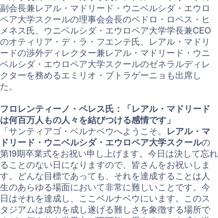
副会長兼レアル・マドリード・ウニベルシダ・エウロ
ペア大学スクールの理事会会長のペドロ・ロペス・ヒ
メネス氏、ウニベルシダ・エウロペア大学学長兼CEO
のオティリア・デ・ラ・フエンテ氏、レアル・マドリ
ードの渉外ディレクター兼レアル・マドリード・ウニ
ベルシダ・エウロペア大学スクールのゼネラルディレ
クターを務めるエミリオ・ブトラゲーニョも出席し
た。
フロレンティーノ・ペレス氏：「レアル・マドリード
は何百万人もの人々を結びつける感情です」
「サンティアゴ・ベルナベウへようこそ。
レアル・マ
ドリード・ウニベルシダ・エウロペア大学スクール
の
第19期卒業式をお祝い申し上げます。今日は決して忘れ
ることのない日になりますので、皆さんをお祝いしま
す。どんな目標であっても、それを達成することは人
生のあらゆる場面において非常に難しいことです。今
日はそれを達成し、ここベルナベウにいます。このス
タジアムは成功を成し遂げる難しさを象徴する場所で