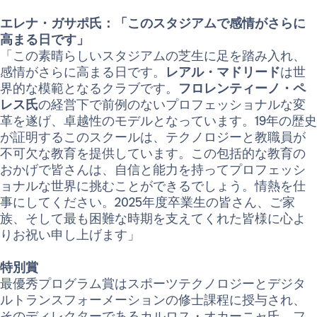
エレナ・ガサポ氏：「このスタジアムで感情がさらに
高まる日です」
「この素晴らしいスタジアムの芝生に足を踏み入れ、
感情がさらに高まる日です。
レアル・マドリード
は世
界的な模範となるクラブです。
フロレンティーノ・ペ
レス氏
の経営下で前例のないプロフェッショナルな変
革を遂げ、卓越性のモデルとなっています。19年の歴史
が証明するこのスクールは、テクノロジーと教職員が
不可欠な教育を提供しています。この包括的な教育の
おかげで皆さんは、自信と能力を持ってプロフェッシ
ョナルな世界に挑むことができるでしょう。情熱を仕
事にしてください。2025年度卒業生の皆さん、ご家
族、そして最も困難な時期を支えてくれた皆様に心よ
りお祝い申し上げます」
特別賞
最優秀プログラム賞はスポーツテクノロジーとデジタ
ルトランスフォーメーションの修士課程に授与され、
そのディレクターであるカルロス・オカーニャ氏、フ