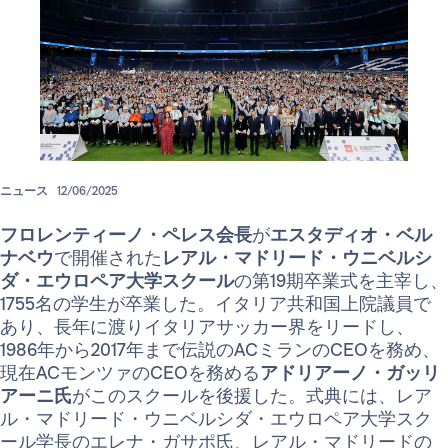
ニュース
12/06/2025
フロレンティーノ・ペレス会長
が
エスタディオ・ベル
ナベウ
で開催された
レアル・マドリード・ウニベルシ
ダ・エウロペア大学スクール
の第19期卒業式を主宰し、
1755名の学生が卒業した。イタリア共和国上院議員で
あり、長年に渡りイタリアサッカー界をリードし、
1986年から2017年まで伝説のACミランのCEOを務め、
現在ACモンツァのCEOを務める
アドリアーノ・ガッリ
アーニ氏
がこのスクールを後援した。式典には、レア
ル・マドリード・ウニベルシダ・エウロペア大学スク
ール学長のエレナ・ガサポ氏、レアル・マドリードの