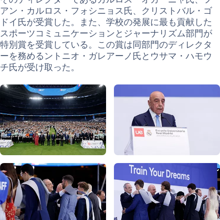
アン・カルロス・フォシニョス氏、クリストバル・ゴ
ドイ氏が受賞した。また、学校の発展に最も貢献した
スポーツコミュニケーションとジャーナリズム部門が
特別賞を受賞している。この賞は同部門のディレクタ
ーを務めるントニオ・ガレアーノ氏とウサマ・ハモウ
チ氏が受け取った。
写真：Real Madrid
写真：Real Madrid