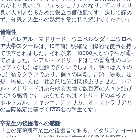
ちがより良いプロフェッショナルとなり、何よりより
良い人間となるために役立つ価値観です。決して諦め
ず、知識と人生への熱意を常に持ち続けてください」
普遍性
「この
レアル・マドリード・ウニベルシダ・エウロペ
ア大学スクール
は、19年前に明確な国際的な使命を持っ
て設立されました。それ以来、18000人もの学生が通っ
てきました。レアル・マドリードはこの普遍性のコン
セプトなしには理解できないでしょう。我々は人々の
心に宿るクラブであり、個々の国籍、言語、宗教、思
想、民族、文化、社会的地位は関係ありません。レア
ル・マドリードはあらゆる大陸で数百万の人々を結び
つける感情です。あなたたちはマドリードの本校と、
ポルトガル、メキシコ、アメリカ、オーストラリアと
の国際協定に基づく1755名の学生です」
卒業生の後援者への感謝
「この第19期卒業生の後援者である、イタリアとヨーロ