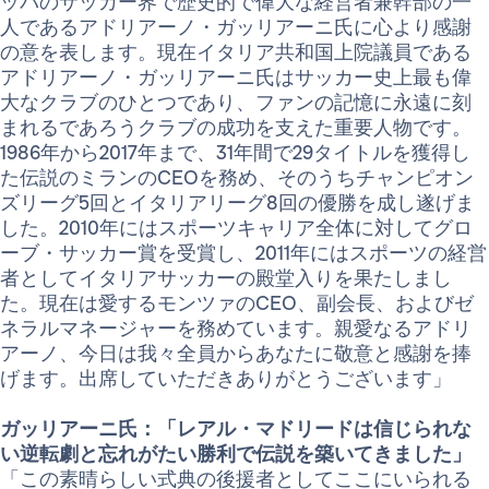
ッパのサッカー界で歴史的で偉大な経営者兼幹部の一
人であるアドリアーノ・ガッリアーニ氏に心より感謝
の意を表します。現在イタリア共和国上院議員である
アドリアーノ・ガッリアーニ氏はサッカー史上最も偉
大なクラブのひとつであり、ファンの記憶に永遠に刻
まれるであろうクラブの成功を支えた重要人物です。
1986年から2017年まで、31年間で29タイトルを獲得し
た伝説のミランのCEOを務め、そのうちチャンピオン
ズリーグ5回とイタリアリーグ8回の優勝を成し遂げま
した。2010年にはスポーツキャリア全体に対してグロ
ーブ・サッカー賞を受賞し、2011年にはスポーツの経営
者としてイタリアサッカーの殿堂入りを果たしまし
た。現在は愛するモンツァのCEO、副会長、およびゼ
ネラルマネージャーを務めています。親愛なるアドリ
アーノ、今日は我々全員からあなたに敬意と感謝を捧
げます。出席していただきありがとうございます」
ガッリアーニ氏：「レアル・マドリードは信じられな
い逆転劇と忘れがたい勝利で伝説を築いてきました」
「この素晴らしい式典の後援者としてここにいられる