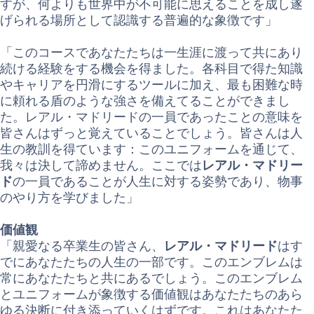
すが、何よりも世界中が不可能に思えることを成し遂
げられる場所として認識する普遍的な象徴です」
「このコースであなたたちは一生涯に渡って共にあり
続ける経験をする機会を得ました。各科目で得た知識
やキャリアを円滑にするツールに加え、最も困難な時
に頼れる盾のような強さを備えてることができまし
た。レアル・マドリードの一員であったことの意味を
皆さんはずっと覚えていることでしょう。皆さんは人
生の教訓を得ています：このユニフォームを通じて、
我々は決して諦めません。ここでは
レアル・マドリー
ド
の一員であることが人生に対する姿勢であり、物事
のやり方を学びました」
価値観
「親愛なる卒業生の皆さん、
レアル・マドリード
はす
でにあなたたちの人生の一部です。このエンブレムは
常にあなたたちと共にあるでしょう。このエンブレム
とユニフォームが象徴する価値観はあなたたちのあら
ゆる決断に付き添っていくはずです。これはあなたた