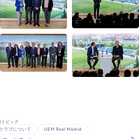
写真：Helios de la Rubia
写真：Helios de la Rubia
写真：Helios de la Rubia
写真：Helios de la Rubia
写真：Helios de la Rubia
写真：Helios de la Rubia
連トピック
クラブについて
UEM Real Madrid