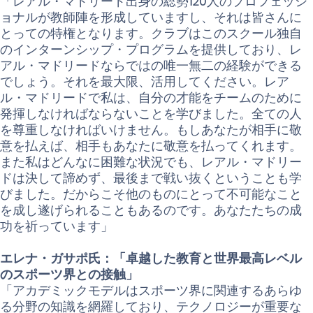
「レアル・マドリード出身の総勢120人のプロフェッシ
ョナルが教師陣を形成していますし、それは皆さんに
とっての特権となります。クラブはこのスクール独自
のインターンシップ・プログラムを提供しており、レ
アル・マドリードならではの唯一無二の経験ができる
でしょう。それを最大限、活用してください。レア
ル・マドリードで私は、自分の才能をチームのために
発揮しなければならないことを学びました。全ての人
を尊重しなければいけません。もしあなたが相手に敬
意を払えば、相手もあなたに敬意を払ってくれます。
また私はどんなに困難な状況でも、レアル・マドリー
ドは決して諦めず、最後まで戦い抜くということも学
びました。だからこそ他のものにとって不可能なこと
を成し遂げられることもあるのです。あなたたちの成
功を祈っています」
エレナ・ガサポ氏：「卓越した教育と世界最高レベル
のスポーツ界との接触」
「アカデミックモデルはスポーツ界に関連するあらゆ
る分野の知識を網羅しており、テクノロジーが重要な