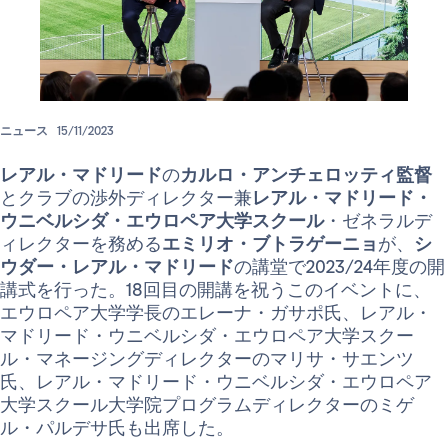
ニュース
15/11/2023
レアル・マドリード
の
カルロ・アンチェロッティ監督
とクラブの渉外ディレクター兼
レアル・マドリード・
ウニベルシダ・エウロペア大学スクール
・ゼネラルデ
ィレクターを務める
エミリオ・ブトラゲーニョ
が、
シ
ウダー・レアル・マドリード
の講堂で2023/24年度の開
講式を行った。18回目の開講を祝うこのイベントに、
エウロペア大学学長のエレーナ・ガサポ氏、レアル・
マドリード・ウニベルシダ・エウロペア大学スクー
ル・マネージングディレクターのマリサ・サエンツ
氏、レアル・マドリード・ウニベルシダ・エウロペア
大学スクール大学院プログラムディレクターのミゲ
ル・パルデサ氏も出席した。