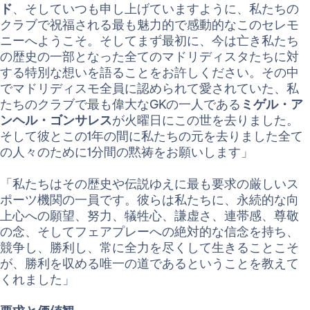
ド
、そしていつも申し上げていますように、私たちの
クラブで祝福される最も魅力的で感動的なこのセレモ
ニーへようこそ。そしてまず最初に、今は亡き私たち
の歴史の一部となった全てのマドリディスタたちに対
する特別な想いを語ることをお許しください。その中
でマドリディスモ全員に認められて愛されていた、私
たちのクラブで最も偉大なGKの一人である
ミゲル・ア
ンヘル・ゴンサレス
が火曜日にこの世を去りました。
そして彼とこの1年の間に私たちの元を去りました全て
の人々のために1分間の黙祷をお願いします」
「私たちはその歴史や伝説ゆえに最も要求の厳しいス
ポーツ機関の一員です。彼らは私たちに、永続的な向
上心への願望、努力、犠牲心、謙虚さ、連帯感、尊敬
の念、そしてフェアプレーへの絶対的な信念を持ち、
競争し、勝利し、常に全力を尽くして生きることこそ
が、勝利を収める唯一の道であるということを教えて
くれました」