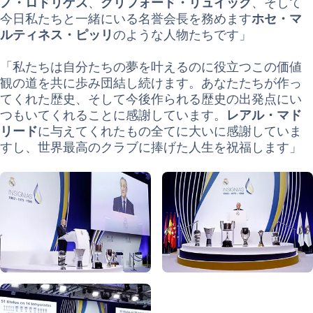
ノ・ロドリゲス
、
クリフォード・リュイック
、そして
今日私たちと一緒にいる名誉会長を務めます
ホセ・マ
ルティネス・ピッリ
のような人物たちです」
「私たちは自分たちの夢を叶えるのに役立つこの価値
観の道を共に歩み団結し続けます。あなたたちが作っ
てくれた歴史、そして今後作られる歴史の出発点にい
つもいてくれることに感謝しています。
レアル・マド
リード
に与えてくれたもの全てに大いに感謝していま
すし、世界最高のクラブに捧げた人生を祝福します」
写真：Real Madrid
写真：Real Madrid
写真：Real Madrid