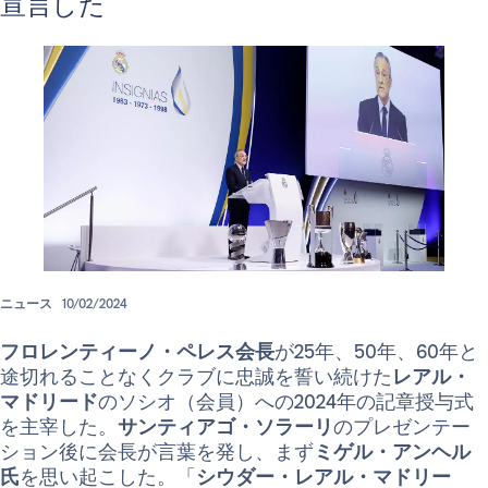
宣言した
ニュース
10/02/2024
フロレンティーノ・ペレス会長
が25年、50年、60年と
途切れることなくクラブに忠誠を誓い続けた
レアル・
マドリード
のソシオ（会員）への2024年の記章授与式
を主宰した。
サンティアゴ・ソラーリ
のプレゼンテー
ション後に会長が言葉を発し、まず
ミゲル・アンヘル
氏
を思い起こした。「
シウダー・レアル・マドリー