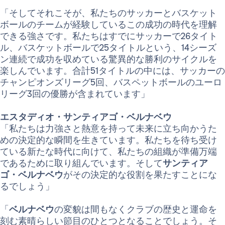
「そしてそれこそが、私たちのサッカーとバスケット
ボールのチームが経験しているこの成功の時代を理解
できる強さです。私たちはすでにサッカーで26タイト
ル、バスケットボールで25タイトルという、14シーズ
ン連続で成功を収めている驚異的な勝利のサイクルを
楽しんでいます。合計51タイトルの中には、サッカーの
チャンピオンズリーグ5回、バスペットボールのユーロ
リーグ3回の優勝が含まれています」
エスタディオ・サンティアゴ・ベルナベウ
「私たちは力強さと熱意を持って未来に立ち向かうた
めの決定的な瞬間を生きています。私たちを待ち受け
ている新たな時代に向けて、私たちの組織が準備万端
であるために取り組んでいます。そして
サンティア
ゴ・ベルナベウ
がその決定的な役割を果たすことにな
るでしょう」
「
ベルナベウ
の変貌は間もなくクラブの歴史と運命を
刻む素晴らしい節目のひとつとなることでしょう。そ