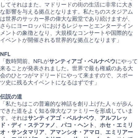
してそれはまた、マドリードの街の生活に非常に大き
な影響を与える拠点となります。私たちのスタジアム
は世界のサッカー界の偉大な殿堂であり続けますが、
さらにヨーロッパにおけるレジャーとエンターテイン
メントの象徴となり、大規模なコンサートや国際的な
イベントが開催される世界的な拠点となります」
NFL
「数時間前、NFLが
サンティアゴ・ベルナベウ
にやって
来ることが発表されました。世界で最も権威のある大
会のひとつがマドリードにやって来ますので、スポー
ツ史に残る大イベントになるはずです」
伝説の道
「私たちはこの普遍的な神話を創り上げた人々が歩ん
できた道をよく知る偉大なファミリーを形成していま
す。それは
サンティアゴ・ベルナベウ
、
アルフレッ
ド・ディ・ステファノ
、
パコ・ヘント
、
ホセ・エミリ
オ・サンタマリア
、
アマンシオ・アマロ
、
エミリアー