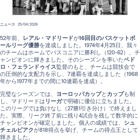
ニュース
25/04/2026
52年前、
レアル・マドリード
が
16回目のバスケットボ
ールリーグ優勝
を達成しました。1974年4月25日、我々
のチームはホームでバスコニアに勝利し（120-62）、チ
ャンピオンに輝きました。そのシーズンを率いた
ペド
ロ・フェランドゥイス
監督のもと、チームは競技会で
の圧倒的な支配力を示し、7連覇を達成しました（1968
年から1977年までの間に10連覇を達成）。
完璧なシーズンでは、
ヨーロッパカップ
と
カップ
も制
し、マドリードは
リーガ
で明確に優位に立ちました。
このリーグでは負けなし（27勝1引き分け）で終えまし
た。実際、リーグ終了前に残り4試合を残して数学的に
チャンピオンが確定しました。個人の成績では、
シュ
チェルビアク
が818得点を挙げ、チームの得点王として
輝きました。