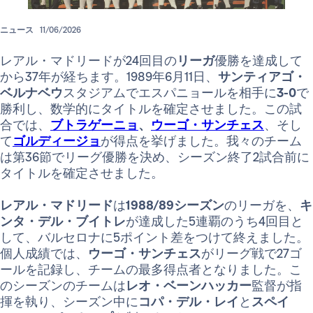
ニュース
11/06/2026
レアル・マドリードが24回目の
リーガ
優勝を達成して
から37年が経ちます。1989年6月11日、
サンティアゴ・
ベルナベウ
スタジアムでエスパニョールを相手に
3-0
で
勝利し、数学的にタイトルを確定させました。この試
合では、
ブトラゲーニョ
、
ウーゴ・サンチェス
、そし
て
ゴルディージョ
が得点を挙げました。我々のチーム
は第36節でリーグ優勝を決め、シーズン終了2試合前に
タイトルを確定させました。
レアル・マドリード
は
1988/89シーズン
のリーガを、
キ
ンタ・デル・ブイトレ
が達成した5連覇のうち4回目と
して、バルセロナに5ポイント差をつけて終えました。
個人成績では、
ウーゴ・サンチェス
がリーグ戦で27ゴ
ールを記録し、チームの最多得点者となりました。こ
のシーズンのチームは
レオ・ベーンハッカー
監督が指
揮を執り、シーズン中に
コパ・デル・レイ
と
スペイ