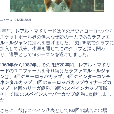
ニュース
04/05/2026
1年前、
レアル・マドリード
はその歴史とヨーロッパバ
スケットボール界の偉大な伝説の一人である
ラファエ
ル・ルジャン
に別れを告げました。彼は15歳でクラブに
加入して以来、生涯を通じてこのクラブと深く関わ
り、選手として18シーズンを過ごしました。
1969年から1987年までのほぼ20年間、
レアル・マドリ
ード
のユニフォームを守り続けた
ラファエル・ルジャ
ン
は、3回の
ヨーロッパカップ
、4回の
インターコンチ
ネンタルカップ
、1回の
ヨーロッパカップウィナーズカ
ップ
、14回の
リーガ
優勝、9回の
スペインカップ
優勝、
そして1回の
スペインスーパーカップ
優勝に貢献しまし
た。
さらに、彼はスペイン代表として162回の試合に出場