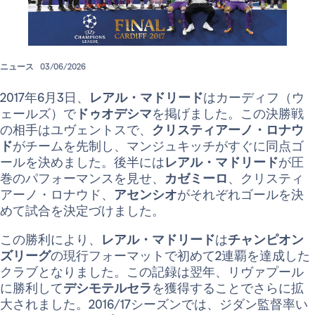
ニュース
03/06/2026
2017年6月3日、
レアル・マドリード
はカーディフ（ウ
ェールズ）で
ドゥオデシマ
を掲げました。この決勝戦
の相手はユヴェントスで、
クリスティアーノ・ロナウ
ド
がチームを先制し、マンジュキッチがすぐに同点ゴ
ールを決めました。後半には
レアル・マドリード
が圧
巻のパフォーマンスを見せ、
カゼミーロ
、クリスティ
アーノ・ロナウド、
アセンシオ
がそれぞれゴールを決
めて試合を決定づけました。
この勝利により、
レアル・マドリード
は
チャンピオン
ズリーグ
の現行フォーマットで初めて2連覇を達成した
クラブとなりました。この記録は翌年、リヴァプール
に勝利して
デシモテルセラ
を獲得することでさらに拡
大されました。2016/17シーズンでは、ジダン監督率い