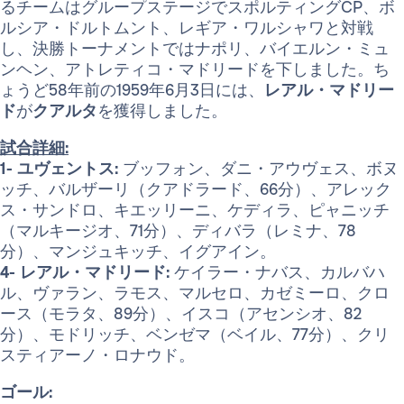
るチームはグループステージでスポルティングCP、ボ
ルシア・ドルトムント、レギア・ワルシャワと対戦
し、決勝トーナメントではナポリ、バイエルン・ミュ
ンヘン、アトレティコ・マドリードを下しました。ち
ょうど58年前の1959年6月3日には、
レアル・マドリー
ド
が
クアルタ
を獲得しました。
試合詳細:
1- ユヴェントス:
ブッフォン、ダニ・アウヴェス、ボヌ
ッチ、バルザーリ（クアドラード、66分）、アレック
ス・サンドロ、キエッリーニ、ケディラ、ピャニッチ
（マルキージオ、71分）、ディバラ（レミナ、78
分）、マンジュキッチ、イグアイン。
4- レアル・マドリード:
ケイラー・ナバス、カルバハ
ル、ヴァラン、ラモス、マルセロ、カゼミーロ、クロ
ース（モラタ、89分）、イスコ（アセンシオ、82
分）、モドリッチ、ベンゼマ（ベイル、77分）、クリ
スティアーノ・ロナウド。
ゴール: