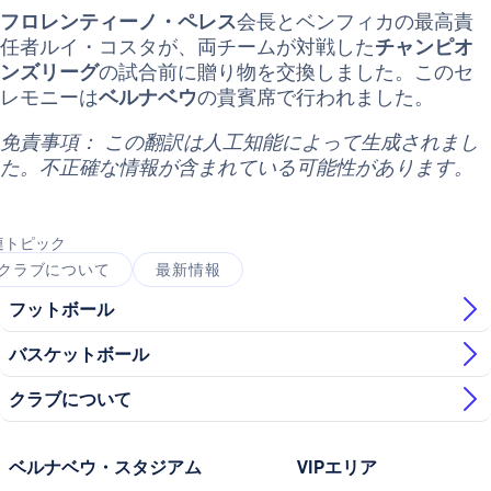
フロレンティーノ・ペレス
会長とベンフィカの最高責
任者ルイ・コスタが、両チームが対戦した
チャンピオ
ンズリーグ
の試合前に贈り物を交換しました。このセ
レモニーは
ベルナベウ
の貴賓席で行われました。
免責事項： この翻訳は人工知能によって生成されまし
た。不正確な情報が含まれている可能性があります。
連トピック
クラブについて
最新情報
フットボール
バスケットボール
クラブについて
ベルナベウ・スタジアム
VIPエリア