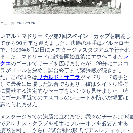
ニュース
21/06/2026
レアル・マドリード
が
第7回スペイン・カップ
を制覇し
てから90周年を迎えました。決勝の相手はバルセロナ
で、1936年6月21日にメスタージャスタジアムで行われ
ました。マドリードは試合開始直後に
エウヘニオ
と
レ
クエ
のゴールでリードを広げましたが、29分にエスコ
ラがゴールを決め、試合終了まで緊張感が続きまし
た。この試合は
リカルド・サモラ
がマドリード選手と
して最後に出場した試合でもあり、彼はタイトル獲得
に貢献する決定的なセーブをいくつも見せました。特
にゴール間近でのエスコラのシュートを防いだ場面は
忘れられません。
メスタージャでの決勝に進むまで、我々のチームは16強
でアレナス・クラブを相手にプレーオフを必要とする
接戦を制し、さらに2試合制の形式でアスレティック・