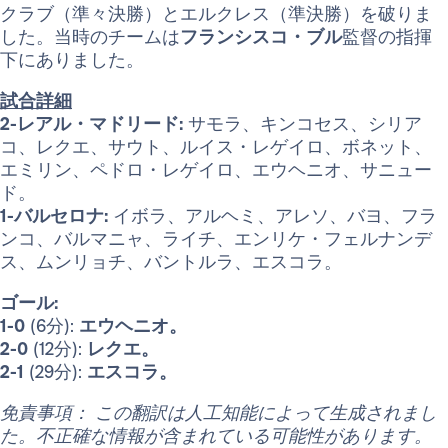
クラブ（準々決勝）とエルクレス（準決勝）を破りま
した。当時のチームは
フランシスコ・ブル
監督の指揮
下にありました。
試合詳細
2-レアル・マドリード:
サモラ、キンコセス、シリア
コ、レクエ、サウト、ルイス・レゲイロ、ボネット、
エミリン、ペドロ・レゲイロ、エウヘニオ、サニュー
ド。
1-バルセロナ:
イボラ、アルヘミ、アレソ、バヨ、フラ
ンコ、バルマニャ、ライチ、エンリケ・フェルナンデ
ス、ムンリョチ、バントルラ、エスコラ。
ゴール:
1-0
(6分):
エウヘニオ。
2-0
(12分):
レクエ。
2-1
(29分):
エスコラ。
免責事項： この翻訳は人工知能によって生成されまし
た。不正確な情報が含まれている可能性があります。