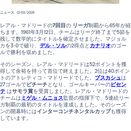
ニュース
12/03/2026
レアル・マドリードの
7回目
の
リーガ
制覇から65年が経
ちます。1961年3月12日、チームはリーグ終了まで5節を
残して数学的にタイトルを確定させました。マジョル
カを3-0で破り、
デル・ソル
の2得点と
カナリオ
のゴー
ルで勝利を収めました。
そのシーズン、レアル・マドリードは52ポイントを獲
得して余裕を持って首位で終えました。2位は40ポイン
トのアトレティコ・マドリードでした。
プスカシュ
は
27ゴールで
ピチーチ
となり、ゴールキーパーの
ビセン
テ
は
サモラ賞
を受賞しました。レアル・マドリードの
チームは
ミゲル・ムニョス
監督の指揮下で、5連続リー
ガ制覇の最初のタイトルを達成しました。そのシーズ
ンの開幕時には
インターコンチネンタルカップ
も獲得
しています。