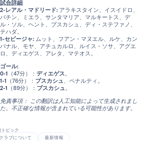
試合詳細
2-レアル・マドリード:
アラキスタイン、イスイドロ、
パチン、ミエラ、サンタマリア、マルキートス、デ
ル・ソル、ヘント、プスカシュ、ディ・ステファノ、
テハダ。
1-セビージャ:
ムット、フアン・マヌエル、ルケ、カン
パナル、モヤ、アチュカルロ、ルイス・ソサ、アグエ
ロ、ディエゲス、アレタ、マテオス。
ゴール:
0-1
（47分）：
ディエゲス
。
1-1
（76分）：
プスカシュ
、ペナルティ。
2-1
（89分）：
プスカシュ
。
免責事項： この翻訳は人工知能によって生成されまし
た。不正確な情報が含まれている可能性があります。
連トピック
クラブについて
最新情報