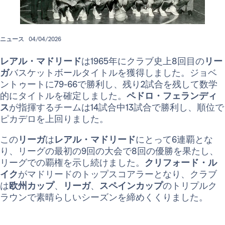
ニュース
04/04/2026
レアル・マドリード
は1965年にクラブ史上8回目の
リー
ガ
バスケットボールタイトルを獲得しました。ジョベ
ントゥートに79-66で勝利し、残り2試合を残して数学
的にタイトルを確定しました。
ペドロ・フェランディ
ス
が指揮するチームは14試合中13試合で勝利し、順位で
ピカデロを上回りました。
この
リーガ
は
レアル・マドリード
にとって6連覇とな
り、リーグの最初の9回の大会で8回の優勝を果たし、
リーグでの覇権を示し続けました。
クリフォード・ル
イク
がマドリードのトップスコアラーとなり、クラブ
は
欧州カップ
、
リーガ
、
スペインカップ
のトリプルク
ラウンで素晴らしいシーズンを締めくくりました。