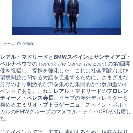
ニュース
17/10/2024
レアル・マドリード
と
BMWスペイン
は
サンティアゴ・
ベルナベウ
での
Rethink The Game, The Event
の第1回開
催を祝福し、提携を強化した。これは社会問題および
環境問題に関する対話を促進するために、さまざまな
分野のより刺激的な声を集めた集団的かつ参加型のイ
ベントである。これに
レアル・マドリード
の
フロレン
ティーノ・ペレス会長
、クラブの渉外ディレクターを
務める
エミリオ・ブトラゲーニョ
、スペイン・ポルト
ガルのBMWグループのマヌエル・テロバCEOが出席し
た。
このイベントでは、未来に勝利するために現在を振り