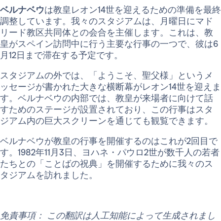
ベルナベウ
は教皇レオン14世を迎えるための準備を最終
調整しています。我々のスタジアムは、月曜日にマド
リード教区共同体との会合を主催します。これは、教
皇がスペイン訪問中に行う主要な行事の一つで、彼は6
月12日まで滞在する予定です。
スタジアムの外では、「ようこそ、聖父様」というメ
ッセージが書かれた大きな横断幕がレオン14世を迎えま
す。ベルナベウの内部では、教皇が来場者に向けて話
すためのステージが設置されており、この行事はスタ
ジアム内の巨大スクリーンを通じても観覧できます。
ベルナベウが教皇の行事を開催するのはこれが2回目で
す。1982年11月3日、ヨハネ・パウロ2世が数千人の若者
たちとの「ことばの祝典」を開催するために我々のス
タジアムを訪れました。
免責事項： この翻訳は人工知能によって生成されまし