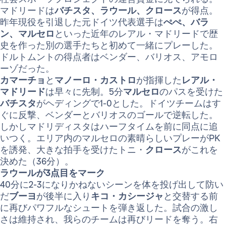
マドリードは
バチスタ、ラウール、クロース
が得点。
昨年現役を引退した元ドイツ代表選手は
ぺぺ、バラ
ン、マルセロ
といった近年のレアル・マドリードで歴
史を作った別の選手たちと初めて一緒にプレーした。
ドルトムントの得点者はベンダー、バリオス、アモロ
ーゾだった。
カマーチョ
と
マノーロ・カストロ
が指揮した
レアル・
マドリード
は早々に先制。5分
マルセロ
のパスを受けた
バチスタ
がヘディングで1-0とした。ドイツチームはす
ぐに反撃、ベンダーとバリオスのゴールで逆転した。
しかしマドリディスタはハーフタイムを前に同点に追
いつく。エリア内のマルセロの素晴らしいプレーがPK
を誘発、大きな拍手を受けたトニ・
クロース
がこれを
決めた（36分）。
ラウールが3点目をマーク
40分に2-3になりかねないシーンを体を投げ出して防い
だ
ブーヨ
が後半に入り
キコ・カシージャ
と交替する前
に再びパワフルなシュートを弾き返した。試合の激し
さは維持され、我らのチームは再びリードを奪う。右