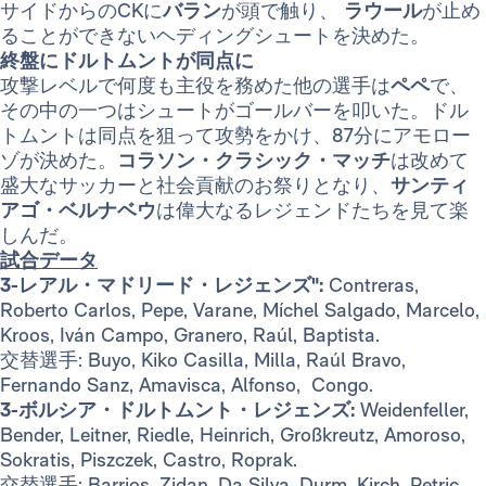
サイドからのCKに
バラン
が頭で触り、
ラウール
が止め
ることができないヘディングシュートを決めた。
終盤にドルトムントが同点に
攻撃レベルで何度も主役を務めた他の選手は
ペペ
で、
その中の一つはシュートがゴールバーを叩いた。ドル
トムントは同点を狙って攻勢をかけ、87分にアモロー
ゾが決めた。
コラソン・クラシック・マッチ
は改めて
盛大なサッカーと社会貢献のお祭りとなり、
サンティ
アゴ・ベルナベウ
は偉大なるレジェンドたちを見て楽
しんだ。
試合データ
3-レアル・マドリード・レジェンズ":
Contreras,
Roberto Carlos, Pepe, Varane, Míchel Salgado, Marcelo,
Kroos, Iván Campo, Granero, Raúl, Baptista.
交替選手: Buyo, Kiko Casilla, Milla, Raúl Bravo,
Fernando Sanz, Amavisca, Alfonso, Congo.
3-ボルシア・ドルトムント・レジェンズ:
Weidenfeller,
Bender, Leitner, Riedle, Heinrich, Großkreutz, Amoroso,
Sokratis, Piszczek, Castro, Roprak.
交替選手: Barrios, Zidan, Da Silva, Durm, Kirch, Petric,