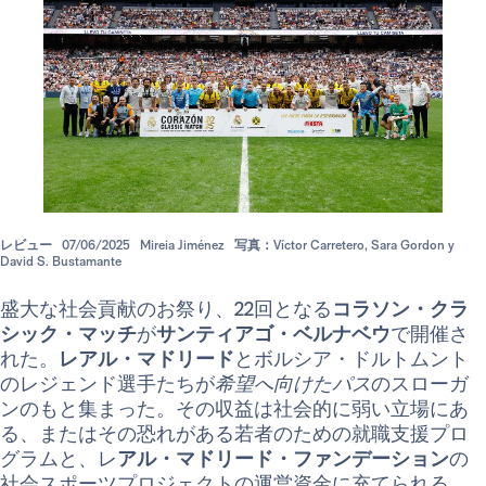
レビュー
07/06/2025
Mireia Jiménez
写真：Víctor Carretero, Sara Gordon y
David S. Bustamante
盛大な社会貢献のお祭り、22回となる
コラソン・クラ
シック・マッチ
が
サンティアゴ・ベルナベウ
で開催さ
れた。
レアル・マドリード
とボルシア・ドルトムント
のレジェンド選手たちが
希望へ向けたパス
のスローガ
ンのもと集まった。その収益は社会的に弱い立場にあ
る、またはその恐れがある若者のための就職支援プロ
グラムと、レ
アル・マドリード・ファンデーション
の
社会スポーツプロジェクトの運営資金に充てられる。