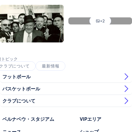
写真：Realmadrid.com
写真：Realmadrid.com
写真：Realmadrid.com
+2
写真：Realmadrid.com
写真：Realmadrid.com
連トピック
クラブについて
最新情報
フットボール
バスケットボール
クラブについて
ベルナベウ・スタジアム
VIPエリア
ニュース
ショップ