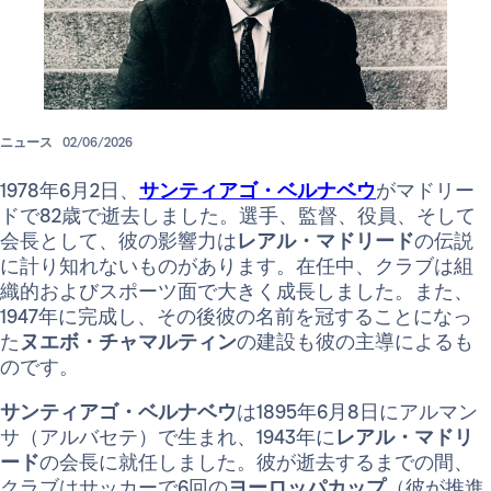
ニュース
02/06/2026
1978年6月2日、
サンティアゴ・ベルナベウ
がマドリー
ドで82歳で逝去しました。選手、監督、役員、そして
会長として、彼の影響力は
レアル・マドリード
の伝説
に計り知れないものがあります。在任中、クラブは組
織的およびスポーツ面で大きく成長しました。また、
1947年に完成し、その後彼の名前を冠することになっ
た
ヌエボ・チャマルティン
の建設も彼の主導によるも
のです。
サンティアゴ・ベルナベウ
は1895年6月8日にアルマン
サ（アルバセテ）で生まれ、1943年に
レアル・マドリ
ード
の会長に就任しました。彼が逝去するまでの間、
クラブはサッカーで6回の
ヨーロッパカップ
（彼が推進