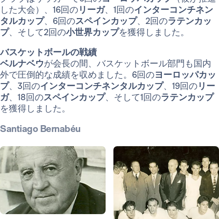
した大会）、16回の
リーガ
、1回の
インターコンチネン
タルカップ
、6回の
スペインカップ
、2回の
ラテンカッ
プ
、そして2回の
小世界カップ
を獲得しました。
バスケットボールの戦績
ベルナベウ
が会長の間、バスケットボール部門も国内
外で圧倒的な成績を収めました。6回の
ヨーロッパカッ
プ
、3回の
インターコンチネンタルカップ
、19回の
リー
ガ
、18回の
スペインカップ
、そして1回の
ラテンカップ
を獲得しました。
Santiago Bernabéu