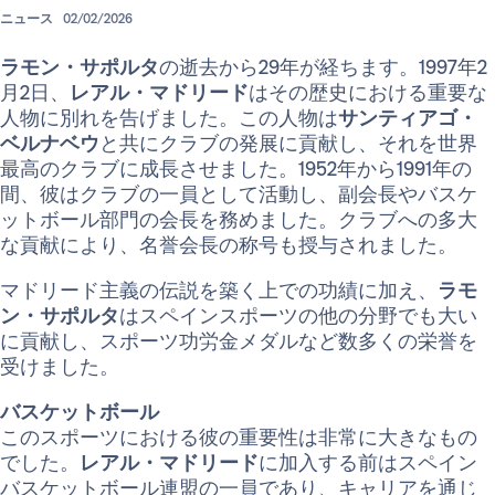
ニュース
02/02/2026
ラモン・サポルタ
の逝去から29年が経ちます。1997年2
月2日、
レアル・マドリード
はその歴史における重要な
人物に別れを告げました。この人物は
サンティアゴ・
ベルナベウ
と共にクラブの発展に貢献し、それを世界
最高のクラブに成長させました。1952年から1991年の
間、彼はクラブの一員として活動し、副会長やバスケ
ットボール部門の会長を務めました。クラブへの多大
な貢献により、名誉会長の称号も授与されました。
マドリード主義の伝説を築く上での功績に加え、
ラモ
ン・サポルタ
はスペインスポーツの他の分野でも大い
に貢献し、スポーツ功労金メダルなど数多くの栄誉を
受けました。
バスケットボール
このスポーツにおける彼の重要性は非常に大きなもの
でした。
レアル・マドリード
に加入する前はスペイン
バスケットボール連盟の一員であり、キャリアを通じ