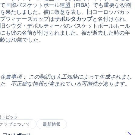
て国際バスケットボール連盟（FIBA）でも重要な役割
を果たしました。彼に敬意を表し、旧ヨーロッパカッ
プウィナーズカップは
サポルタカップ
と名付けられ、
旧シウダ・デポルティーバのバスケットボールホール
にも彼の名前が付けられました。彼が逝去した時の年
齢は70歳でした。
免責事項： この翻訳は人工知能によって生成されまし
た。不正確な情報が含まれている可能性があります。
連トピック
クラブについて
最新情報