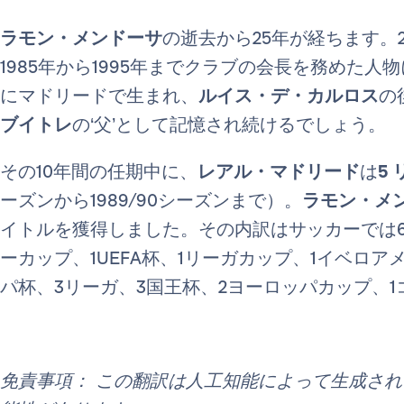
ラモン・メンドーサ
の逝去から25年が経ちます。2
1985年から1995年までクラブの会長を務めた人物
にマドリードで生まれ、
ルイス・デ・カルロス
の
ブイトレ
の‘父’として記憶され続けるでしょう。
その10年間の任期中に、
レアル・マドリード
は
5
ーズンから1989/90シーズンまで）。
ラモン・メ
イトルを獲得しました。その内訳はサッカーでは6
ーカップ、1UEFA杯、1リーガカップ、1イベロ
パ杯、3リーガ、3国王杯、2ヨーロッパカップ、
免責事項： この翻訳は人工知能によって生成さ