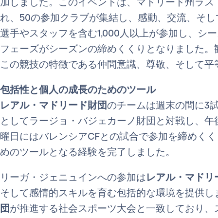
加しました。このイベントは、マドリード州ラス
れ、50の参加クラブが集結し、感動、交流、そ
選手やスタッフを含む1,000人以上が参加し、
フェーズがシーズンの締めくくりとなりました。
この競技の特徴である仲間意識、尊敬、そして平
包括性と個人の成長のためのツール
レアル・マドリード財団
のチームは週末の間に3
としてラージョ・バジェカーノ財団と対戦し、午
曜日にはバレンシアCFとの試合で参加を締めく
めのツールとなる経験を完了しました。
リーガ・ジェニュインへの参加は
レアル・マドリ
そして感情的スキルを育む包括的な環境を提供し
団
が推進する社会スポーツ大会と一致しており、