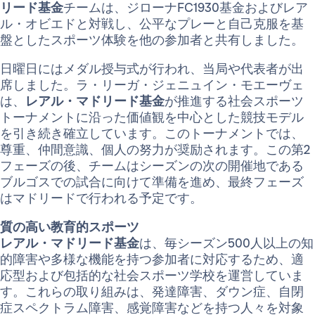
リード基金
チームは、ジローナFC1930基金およびレア
ル・オビエドと対戦し、公平なプレーと自己克服を基
盤としたスポーツ体験を他の参加者と共有しました。
日曜日にはメダル授与式が行われ、当局や代表者が出
席しました。ラ・リーガ・ジェニュイン・モエーヴェ
は、
レアル・マドリード基金
が推進する社会スポーツ
トーナメントに沿った価値観を中心とした競技モデル
を引き続き確立しています。このトーナメントでは、
尊重、仲間意識、個人の努力が奨励されます。この第2
フェーズの後、チームはシーズンの次の開催地である
ブルゴスでの試合に向けて準備を進め、最終フェーズ
はマドリードで行われる予定です。
質の高い教育的スポーツ
レアル・マドリード基金
は、毎シーズン500人以上の知
的障害や多様な機能を持つ参加者に対応するため、適
応型および包括的な社会スポーツ学校を運営していま
す。これらの取り組みは、発達障害、ダウン症、自閉
症スペクトラム障害、感覚障害などを持つ人々を対象