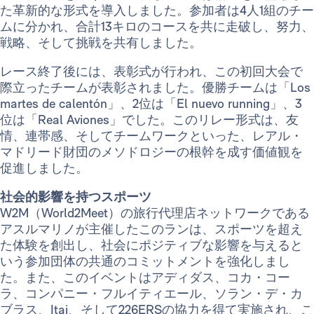
た革新的な形式を導入しました。参加者は4人1組のチー
ムに分かれ、合計13キロのコースを共に走破し、努力、
戦略、そして挑戦を共有しました。
レース終了後には、表彰式が行われ、この初回大会で
際立ったチームが表彰されました。優勝チームは「Los
martes de calentón」、2位は「El nuevo running」、3
位は「Real Aviones」でした。このリレー形式は、友
情、連帯感、そしてチームワークといった、レアル・
マドリード財団のメソドロジーの根幹を成す価値観を
促進しました。
社会的影響を持つスポーツ
W2M（World2Meet）の旅行代理店ネットワークである
アスルマリノが主催したこのランは、スポーツを超え
た体験を創出し、社会にポジティブな影響を与えると
いう参加団体の共通のコミットメントを強化しまし
た。また、このイベントはアディダス、コカ・コー
ラ、コンパニー・フルイティエール、ソラン・デ・カ
ブラス、Itai、そして226ERSの協力を得て実施され、こ