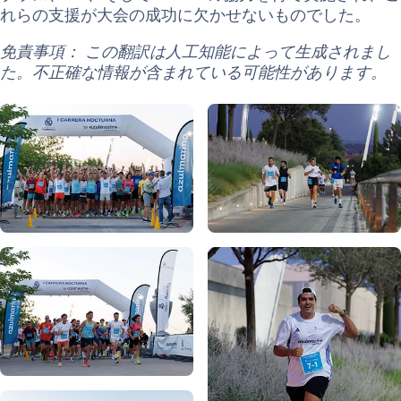
れらの支援が大会の成功に欠かせないものでした。
免責事項： この翻訳は人工知能によって生成されまし
た。不正確な情報が含まれている可能性があります。
写真：Real Madrid
写真：Real Madrid
写真：Real Madrid