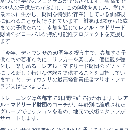
基づいた学びのプログラムが提供されます。各都市で
200人の子供たちが参加し、この体験を楽しみ、学び、
最大限に生かし、
財団
を特別な存在にしている価値観
に触れることが期待されています。対象は6歳から16歳
までの子供たちで、参加を通じて
レアル・マドリード
財団
のグローバルな持続可能性プロジェクトを支援し
ます。
「今年、ディウンサの50周年を祝う中で、参加する子
供たちや若者たちに、サッカーを楽しみ、価値観を強
化し、楽しめる、
レアル・マドリード財団
のメソッド
による新しく特別な体験を提供することを目指してい
ます」と、ディウンサの最高経営責任者マリオ・ファ
ラジ氏は述べました。
トレーニングは各都市で5日間連続で行われます。
レア
ル・マドリード財団
のコーチが、年齢別に編成された
グループでセッションを進め、地元の技術スタッフが
サポートします。
ディウンサは2011年からその財団を通じてホンジュラス