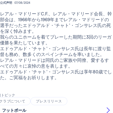
公式声明
07/08/2024
レアル・マドリードC.F.、レアル・マドリード会長、幹
部会は、1966年から1969年までレアル・マドリードの
選手だったエドゥアルド・‘チャト’・ゴンサレス氏の死
を深く悼みます。
我らのユニホームを着てプレーした期間に3回のリーガ
優勝を果たしています。
エドゥアルド・‘チャト’・ゴンサレス氏は長年に渡り監
督も務め、数多くのスペインチームを率いました。
レアル・マドリードは同氏のご家族や同僚、愛するす
べての方々に哀悼の意を表します。
エドゥアルド・‘チャト’・ゴンサレス氏は享年80歳でし
た。ご冥福をお祈りします。
連トピック
クラブについて
プレスリリース
フットボール