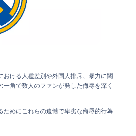
における人種差別や外国人排斥、暴力に関
の一角で数人のファンが発した侮辱を深く
るためにこれらの遺憾で卑劣な侮辱的行為
。