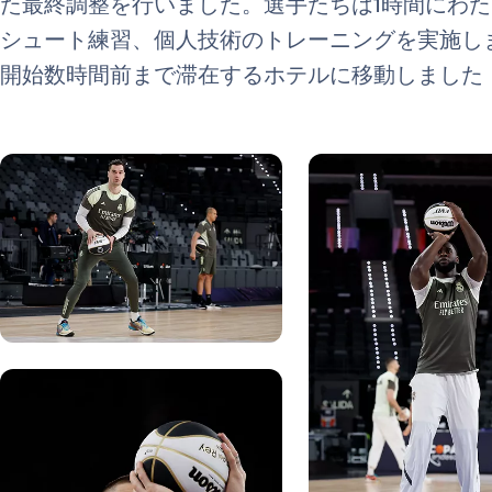
た最終調整を行いました。選手たちは1時間にわ
シュート練習、個人技術のトレーニングを実施し
開始数時間前まで滞在するホテルに移動しました（19:
写真：Real Madrid