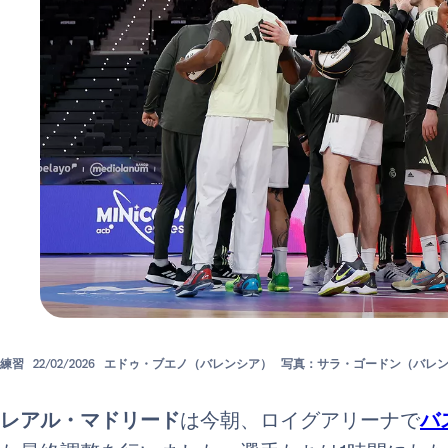
練習
22/02/2026
エドゥ・ブエノ（バレンシア）
写真：サラ・ゴードン（バレ
レアル・マドリード
は今朝、ロイグアリーナで
バ