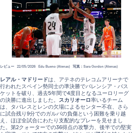
レビュー
22/05/2026
Edu Bueno (Atenas)
写真：Sara Gordon (Atenas)
レアル・マドリード
は、アテネのテレコムアリーナで
行われたスペイン勢同士の準決勝でバレンシア・バス
ケットを破り、過去5年間で4度目となるユーロリーグ
の決勝に進出しました。
スカリオーロ
率いるチーム
は、タバレスとレンの欠場によるセンター不在、さら
に試合残り9分でのガルバの負傷という困難を乗り越
え、ほぼ全試合にわたり支配的なプレーを見せまし
た。第2クォーターでの36得点の攻撃力、後半での堅実