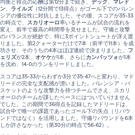
均衡と得点の応酬は第12分まで続き、
デック
、
マレド
ン
、
ライルズ
（12分間で13得点）がゴール下でのバレン
シアの優位性に対抗しました。その後、スコアが35-33
の時点で、
スカリオーロ
率いるチームが試合の流れを
変え、前半で最高の時間帯を見せました。守備と攻撃
のバランスが絶妙で、特に3ポイントシュートが冴え渡
りました。第2クォーターだけで7本（前半で11本）を成
功させ、そのうちの4本はほぼ連続で決まりました。
フ
ェリズ
が2本、
オケケ
が1本、さらに
カンパッツォ
が1本
を沈め、14-0のランをリードしました。
スコアは35-33からわずか3分で35-47へと変わり、マド
リードの完全な支配感が漂いました。バレンシア・バ
スケットのような攻撃力を持つチームでさえ、スカリ
オーロのチームが課したペースにはついていけません
でした。この期間で36得点を記録したマドリードは、
試合中で唯一の課題であったゴール下の失点（リバウ
ンドではなく）を活用しました。守備リバウンドを6本
しか許さなかった（第30分の時点で56-62）。