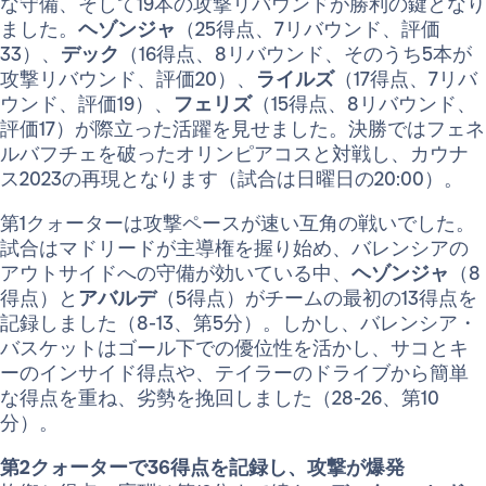
な守備、そして19本の攻撃リバウンドが勝利の鍵となり
ました。
ヘゾンジャ
（25得点、7リバウンド、評価
33）、
デック
（16得点、8リバウンド、そのうち5本が
攻撃リバウンド、評価20）、
ライルズ
（17得点、7リバ
ウンド、評価19）、
フェリズ
（15得点、8リバウンド、
評価17）が際立った活躍を見せました。決勝ではフェネ
ルバフチェを破ったオリンピアコスと対戦し、カウナ
ス2023の再現となります（試合は日曜日の20:00）。
第1クォーターは攻撃ペースが速い互角の戦いでした。
試合はマドリードが主導権を握り始め、バレンシアの
アウトサイドへの守備が効いている中、
ヘゾンジャ
（8
得点）と
アバルデ
（5得点）がチームの最初の13得点を
記録しました（8-13、第5分）。しかし、バレンシア・
バスケットはゴール下での優位性を活かし、サコとキ
ーのインサイド得点や、テイラーのドライブから簡単
な得点を重ね、劣勢を挽回しました（28-26、第10
分）。
第2クォーターで36得点を記録し、攻撃が爆発