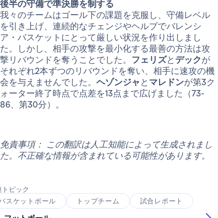
後半の守備で準決勝を制する
我々のチームはゴール下の課題を克服し、守備レベル
を引き上げ、連続的なチェンジやヘルプでバレンシ
ア・バスケットにとって厳しい状況を作り出しまし
た。しかし、相手の攻撃を最小化する最善の方法は攻
撃リバウンドを奪うことでした。
フェリズ
と
デック
が
それぞれ2本ずつのリバウンドを奪い、相手に速攻の機
会を与えませんでした。
ヘゾンジャ
と
マレドン
が第3ク
ォーター終了時点で点差を13点まで広げました（73-
86、第30分）。
免責事項： この翻訳は人工知能によって生成されまし
た。不正確な情報が含まれている可能性があります。
連トピック
バスケットボール
トップチーム
試合レポート