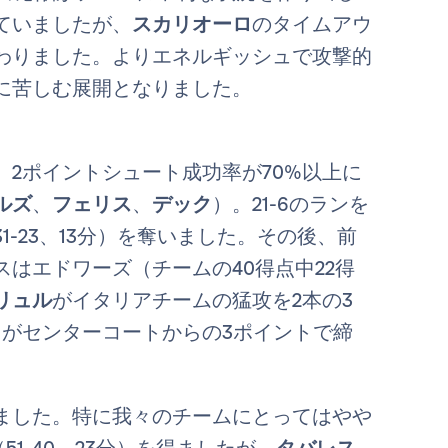
ていましたが、
スカリオーロ
のタイムアウ
わりました。よりエネルギッシュで攻撃的
に苦しむ展開となりました。
2ポイントシュート成功率が70%以上に
ルズ
、
フェリス
、
デック
）。21-6のランを
-23、13分）を奪いました。その後、前
はエドワーズ（チームの40得点中22得
リュル
がイタリアチームの猛攻を2本の3
ォ
がセンターコートからの3ポイントで締
ました。特に我々のチームにとってはやや
1-40、23分）を得ましたが、
タバレス