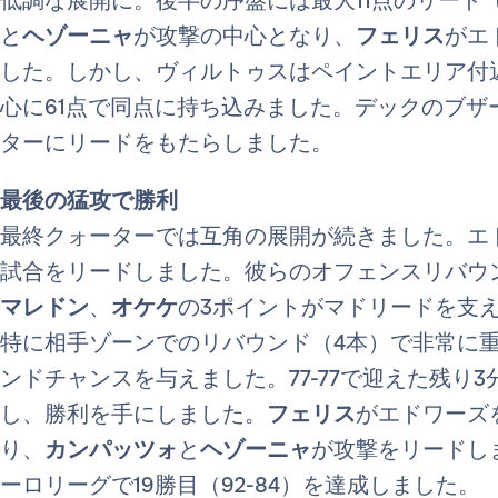
と
ヘゾーニャ
が攻撃の中心となり、
フェリス
がエ
した。しかし、ヴィルトゥスはペイントエリア付
心に61点で同点に持ち込みました。デックのブザ
ターにリードをもたらしました。
最後の猛攻で勝利
最終クォーターでは互角の展開が続きました。エドワ
試合をリードしました。彼らのオフェンスリバウ
マレドン
、
オケケ
の3ポイントがマドリードを支
特に相手ゾーンでのリバウンド（4本）で非常に
ンドチャンスを与えました。77-77で迎えた残り
し、勝利を手にしました。
フェリス
がエドワーズ
り、
カンパッツォ
と
ヘゾーニャ
が攻撃をリードしま
ーロリーグで19勝目（92-84）を達成しました。