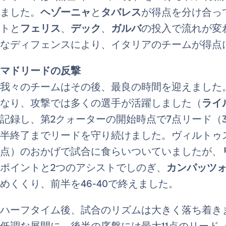
ました。
ヘゾーニャ
と
タバレス
が得点を分け合っ
トと
フェリス
、
デック
、
ガルバ
の投入で流れが変
なディフェンスにより、イタリアのチームが得点
マドリードの反撃
我々のチームはその後、最良の時間を迎えました。
なり、攻撃では多くの選手が活躍しました（
ライ
記録し、第2クォーターの開始時点で7点リード（31
半終了までリードを守り続けました。ヴィルトゥス
点）のおかげで試合に食らいついていましたが、
ポイントと2つのアシストでしのぎ、
カンパッツ
めくくり、前半を46-40で終えました。
ハーフタイム後、試合のリズムは大きく落ち着き
低調な展開に。後半の序盤には最大11点のリード（5