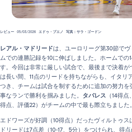
レビュー
05/03/2026
エドゥ・ブエノ
写真：サラ・ゴードン
レアル・マドリード
は、ユーロリーグ第30節で
ムでの連勝記録を10に伸ばしました。ホームでの1
す。今回は非常に厳しい試合で、最後まで決着が
は長い間、11点のリードを持ちながらも、イタリ
つき、チームは試合を制するために追加の努力を強
事なランで勝利を掴みました。
タバレス
（14得点
得点、評価22）がチームの中で最も際立ちました
エドワーズが好調（10得点）だったヴィルトゥ
ドリードは7点差（10-17、5分）をつけられ、