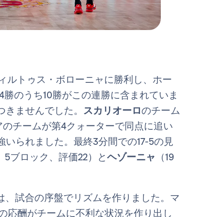
ヴィルトゥス・ボローニャに勝利し、ホー
4勝のうち10勝がこの連勝に含まれていま
つきませんでした。
スカリオーロ
のチーム
アのチームが第4クォーターで同点に追い
いられました。最終3分間での17-5の見
、5ブロック、評価22）と
ヘゾーニャ
（19
。
スは、試合の序盤でリズムを作りました。マ
得点の応酬がチームに不利な状況を作り出し