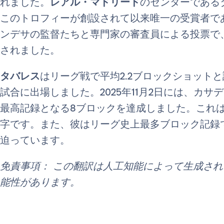
れました。
レアル・マドリード
のセンターである
このトロフィーが創設されて以来唯一の受賞者で
ンデサの監督たちと専門家の審査員による投票で
されました。
タバレス
はリーグ戦で平均2.2ブロックショットと
試合に出場しました。2025年11月2日には、カ
最高記録となる8ブロックを達成しました。これ
字です。また、彼はリーグ史上最多ブロック記録で
迫っています。
免責事項： この翻訳は人工知能によって生成さ
能性があります。