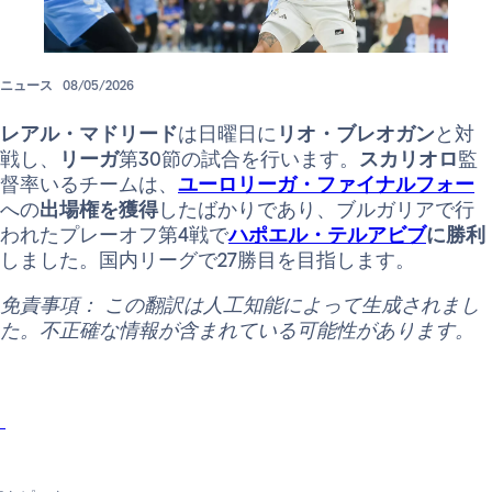
ニュース
08/05/2026
レアル・マドリード
は日曜日に
リオ・ブレオガン
と対
戦し、
リーガ
第30節の試合を行います。
スカリオロ
監
督率いるチームは、
ユーロリーガ・ファイナルフォー
への
出場権を獲得
したばかりであり、ブルガリアで行
われたプレーオフ第4戦で
ハポエル・テルアビブ
に勝利
しました。国内リーグで27勝目を目指します。
免責事項： この翻訳は人工知能によって生成されまし
た。不正確な情報が含まれている可能性があります。