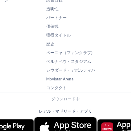
ページ
試合日程
透明性
パートナー
価値観
獲得タイトル
歴史
ペーニャ（ファンクラブ)
ベルナベウ・スタジアム
シウダード・デポルティバ
Movistar Arena
コンタクト
ダウンロード中
レアル・マドリード・アプリ