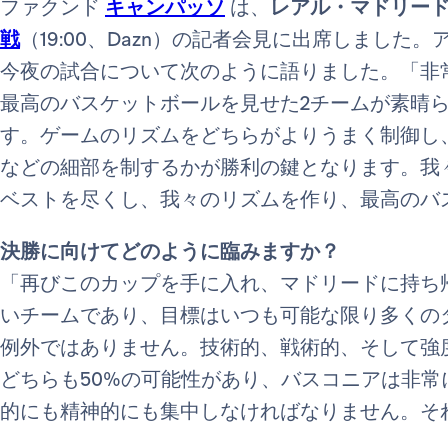
ファクンド
キャンパッソ
は、
レアル・マドリー
戦
（19:00、Dazn）の記者会見に出席しました
今夜の試合について次のように語りました。「非
最高のバスケットボールを見せた2チームが素晴
す。ゲームのリズムをどちらがよりうまく制御し
などの細部を制するかが勝利の鍵となります。我
ベストを尽くし、我々のリズムを作り、最高のバ
決勝に向けてどのように臨みますか？
「再びこのカップを手に入れ、マドリードに持ち
いチームであり、目標はいつも可能な限り多くの
例外ではありません。技術的、戦術的、そして強
どちらも50%の可能性があり、バスコニアは非
的にも精神的にも集中しなければなりません。そ