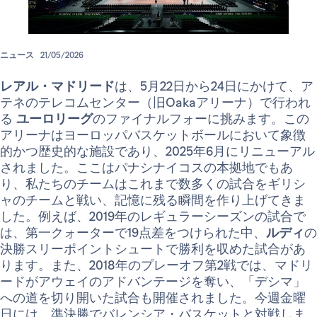
ニュース
21/05/2026
レアル・マドリード
は、5月22日から24日にかけて、ア
テネのテレコムセンター（旧Oakaアリーナ）で行われ
る
ユーロリーグ
のファイナルフォーに挑みます。この
アリーナはヨーロッパバスケットボールにおいて象徴
的かつ歴史的な施設であり、2025年6月にリニューアル
されました。ここはパナシナイコスの本拠地でもあ
り、私たちのチームはこれまで数多くの試合をギリシ
ャのチームと戦い、記憶に残る瞬間を作り上げてきま
した。例えば、2019年のレギュラーシーズンの試合で
は、第一クォーターで19点差をつけられた中、
ルディ
の
決勝スリーポイントシュートで勝利を収めた試合があ
ります。また、2018年のプレーオフ第2戦では、マドリ
ードがアウェイのアドバンテージを奪い、「デシマ」
への道を切り開いた試合も開催されました。今週金曜
日には、準決勝でバレンシア・バスケットと対戦しま