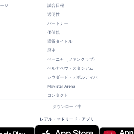
ページ
試合日程
透明性
パートナー
価値観
獲得タイトル
歴史
ペーニャ（ファンクラブ)
ベルナベウ・スタジアム
シウダード・デポルティバ
Movistar Arena
コンタクト
ダウンロード中
レアル・マドリード・アプリ