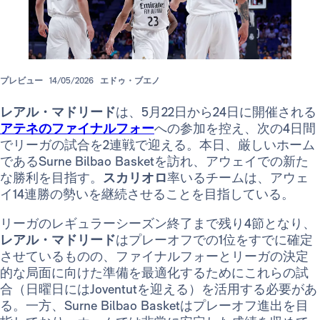
プレビュー
14/05/2026
エドゥ・ブエノ
レアル・マドリード
は、5月22日から24日に開催される
アテネのファイナルフォー
への参加を控え、次の4日間
でリーガの試合を2連戦で迎える。本日、厳しいホーム
であるSurne Bilbao Basketを訪れ、アウェイでの新た
な勝利を目指す。
スカリオロ
率いるチームは、アウェ
イ14連勝の勢いを継続させることを目指している。
リーガのレギュラーシーズン終了まで残り4節となり、
レアル・マドリード
はプレーオフでの1位をすでに確定
させているものの、ファイナルフォーとリーガの決定
的な局面に向けた準備を最適化するためにこれらの試
合（日曜日にはJoventutを迎える）を活用する必要があ
る。一方、Surne Bilbao Basketはプレーオフ進出を目