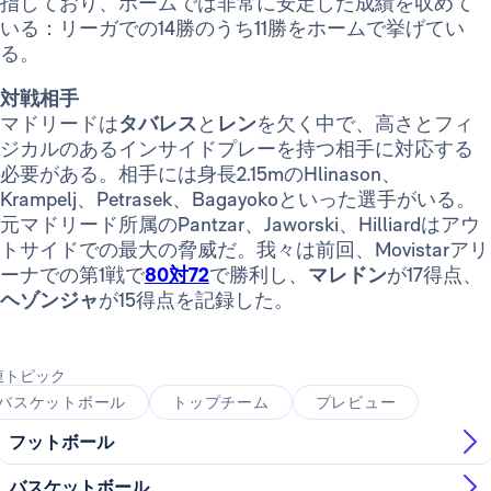
指しており、ホームでは非常に安定した成績を収めて
いる：リーガでの14勝のうち11勝をホームで挙げてい
る。
対戦相手
マドリードは
タバレス
と
レン
を欠く中で、高さとフィ
ジカルのあるインサイドプレーを持つ相手に対応する
必要がある。相手には身長2.15mのHlinason、
Krampelj、Petrasek、Bagayokoといった選手がいる。
元マドリード所属のPantzar、Jaworski、Hilliardはアウ
トサイドでの最大の脅威だ。我々は前回、Movistarアリ
ーナでの第1戦で
80対72
で勝利し、
マレドン
が17得点、
ヘゾンジャ
が15得点を記録した。
連トピック
バスケットボール
トップチーム
プレビュー
フットボール
バスケットボール