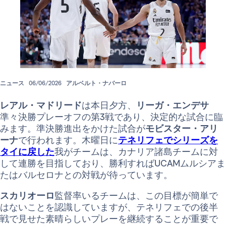
ニュース
06/06/2026
アルベルト・ナバーロ
レアル・マドリード
は本日夕方、
リーガ・エンデサ
準々決勝プレーオフの第3戦であり、決定的な試合に臨
みます。準決勝進出をかけた試合が
モビスター・アリ
ーナ
で行われます。木曜日に
テネリフェでシリーズを
タイに戻した
我がチームは、カナリア諸島チームに対
して連勝を目指しており、勝利すればUCAMムルシアま
たはバルセロナとの対戦が待っています。
スカリオーロ
監督率いるチームは、この目標が簡単で
はないことを認識していますが、テネリフェでの後半
戦で見せた素晴らしいプレーを継続することが重要で