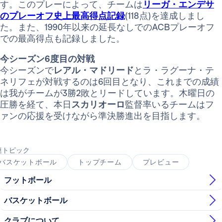
す。このプレーによって、チームは
リーガ・エンデサ
のプレーオフ史上最高得点記録
(118点)を達成しまし
た。また、1990年以来の延長なしでのACBプレーオフ
での最高得点も記録しました。
今シーズン6度目の対戦
今シーズンで
レアル・マドリード
とラ・ラグーナ・テ
ネリフェが対戦するのは6回目となり、これまでの成績
は我がチームが3勝2敗とリードしています。木曜日の
圧勝を経て、本日
スカリオーロ
監督率いるチームはフ
ァンの応援を受けながら準決勝進出を目指します。
連トピック
バスケットボール
トップチーム
プレビュー
フットボール
バスケットボール
クラブについて