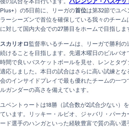
後の試合を本日行います。
バレンシア・バスケッ
Plus+）の5日前に、リーガの
首位
は第32節でユ
ラーシーズンで首位を確保している我々のチーム
に対して国内大会での27勝目をホームで目指しま
スカリオロ
監督率いるチームは、リーガで勝利の
続けることを目指します。先週木曜日のビルバオ
時間で良いバスケットボールを見せ、レンとタヴ
適応しました。本日の試合はさらに高い試練とな
会のインサイドプレイで最も優れたチームの一つ
ルガンダーの高さを備えています。
ユベントゥートは18勝（試合数が2試合少ない）
ています。リッキー・ルビオ、ジャバリ・パーカ
ード選手のハンガといった経験豊富で質の高い選