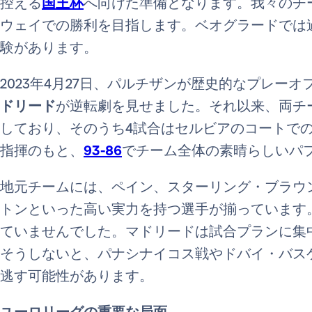
控える
国王杯
へ向けた準備となります。我々のチ
ウェイでの勝利を目指します。ベオグラードでは
験があります。
2023年4月27日、パルチザンが歴史的なプレーオ
ドリード
が逆転劇を見せました。それ以来、両チ
しており、そのうち4試合はセルビアのコートでの
指揮のもと、
93-86
でチーム全体の素晴らしいパ
地元チームには、ペイン、スターリング・ブラウ
トンといった高い実力を持つ選手が揃っています
ていませんでした。マドリードは試合プランに集
そうしないと、パナシナイコス戦やドバイ・バス
逃す可能性があります。