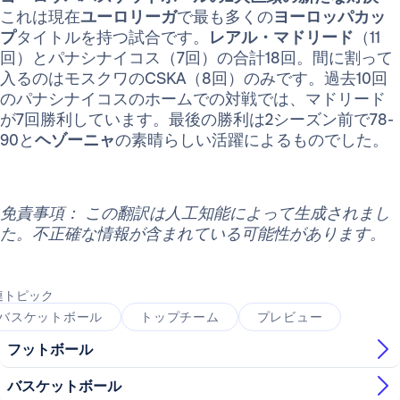
これは現在
ユーロリーガ
で最も多くの
ヨーロッパカッ
プ
タイトルを持つ試合です。
レアル・マドリード
（11
回）とパナシナイコス（7回）の合計18回。間に割って
入るのはモスクワのCSKA（8回）のみです。過去10回
のパナシナイコスのホームでの対戦では、マドリード
が7回勝利しています。最後の勝利は2シーズン前で78-
90と
ヘゾーニャ
の素晴らしい活躍によるものでした。
免責事項： この翻訳は人工知能によって生成されまし
た。不正確な情報が含まれている可能性があります。
連トピック
バスケットボール
トップチーム
プレビュー
フットボール
バスケットボール