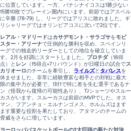
に位置しています。一方、パナシナイコスは1勝少ない
15勝10敗でプレーイン圏内にいます。前節ではアスベル
に辛勝 (78-79) し、リーグではアリスに敗れました。ギ
リシャリーグではオリンピアコスに次いで2位です。
レアル・マドリード
は
カサデモント・サラゴサ
を
モビ
スター・アリーナ
で圧倒的な勝利を収め、スペインリ
ーグでの独走的リーダーとしての地位を確立していま
す。2月を好調にスタートしました。
プロチダ
（18得
点）と
レン
（15得点+7リバウンド）が日曜日の試合で
ス
カリオーロ
のチームを牽引し、
ライルズ
と
タバレス
を
休ませました。非常に経験豊富な相手との対戦に最大
限の集中力が必要で、1対1で特に差を生む選手であるナ
ン（怪我から復帰の可能性あり）、TJショーツやスルー
カスがいます。スルーカスは前節のMVPでした。オス
マン、フアンチョ・エルナンゴメス、ホルムズはます
ます重要な役割を果たしており、アタマンのチームの
脅威をさらに増しています。
ヨーロッパバスケットボールの2大巨頭の新たな対決