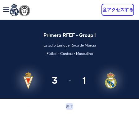
アクセスする
Primera RFEF - Group I
Estadio Enrique Roca de Murcia
Fútbol · Cantera · Masculina
3
1
-
レアル・マド
Murcia
終了
リード