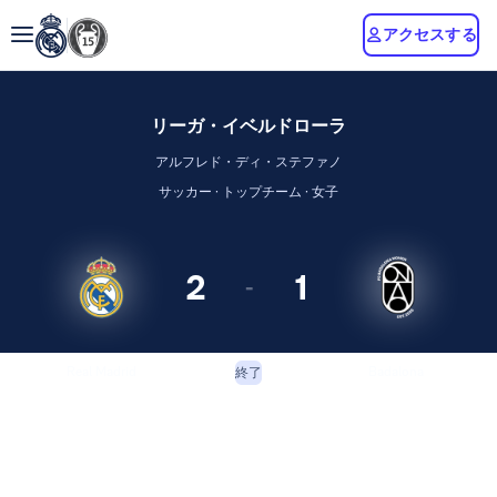
アクセスする
リーガ・イベルドローラ
アルフレド・ディ・ステファノ
サッカー · トップチーム · 女子
2
1
-
Real Madrid
Badalona
終了