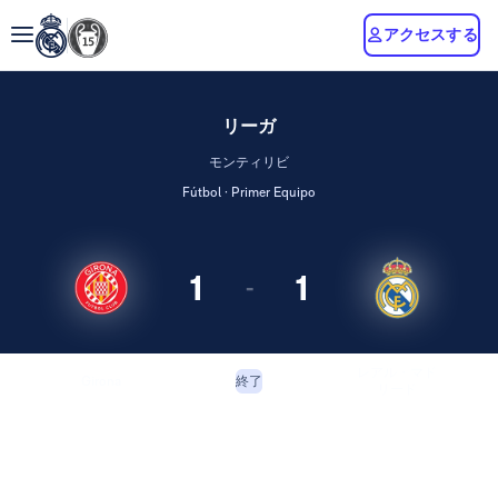
アクセスする
リーガ
モンティリビ
Fútbol · Primer Equipo
1
1
-
レアル・マド
Girona
終了
リード