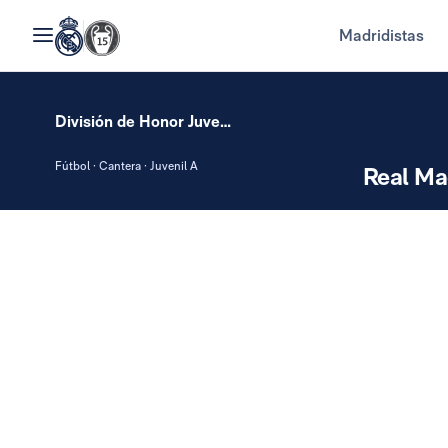
Madridistas
División de Honor Juvenil
Fútbol · Cantera · Juvenil A
Real Ma