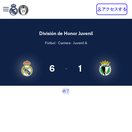
アクセスする
División de Honor Juvenil
Fútbol · Cantera · Juvenil A
6
1
-
Real Madrid
Burgos
終了